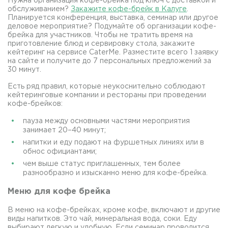
Нужна организация кофе-брейка под ключ с доставкой и
обслуживанием?
Закажите кофе-брейк в Калуге
.
Планируется конференция, выставка, семинар или другое
деловое мероприятие? Подумайте об организации кофе-
брейка для участников. Чтобы не тратить время на
приготовление блюд и сервировку стола, закажите
кейтеринг на сервисе CaterMe. Разместите всего 1 заявку
на сайте и получите до 7 персональных предложений за
30 минут.
Есть ряд правил, которые неукоснительно соблюдают
кейтеринговые компании и рестораны при проведении
кофе-брейков:
пауза между основными частями мероприятия
занимает 20–40 минут;
напитки и еду подают на фуршетных линиях или в
обнос официантами;
чем выше статус приглашенных, тем более
разнообразно и изысканно меню для кофе-брейка.
Меню для кофе брейка
В меню на кофе-брейках, кроме кофе, включают и другие
виды напитков. Это чай, минеральная вода, соки. Еду
выбирают легкую и удобную. Если семинар проводится