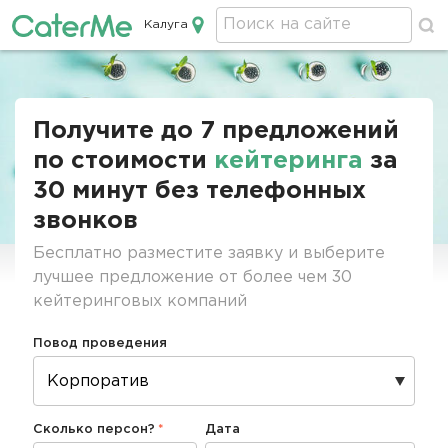
Калуга
Кейтеринг в Калуге
Строка
навигации
Получите до 7 предложений
по стоимости
кейтеринга
за
30 минут без телефонных
звонков
Бесплатно разместите заявку и выберите
лучшее предложение от более чем 30
кейтеринговых компаний
Повод проведения
Сколько персон?
Дата