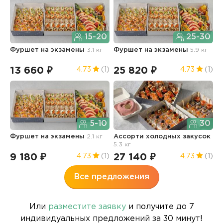
15-20
25-30
Фуршет на экзамены
3.1 кг
Фуршет на экзамены
5.9 кг
Д
13 660 ₽
25 820 ₽
1
4.73
(1)
4.73
(1)
5-10
30
Фуршет на экзамены
2.1 кг
Ассорти холодных закусок
А
5.3 кг
9
9 180 ₽
27 140 ₽
5
4.73
(1)
4.73
(1)
Все предложения
Или
разместите заявку
и получите до 7
индивидуальных предложений за 30 минут!