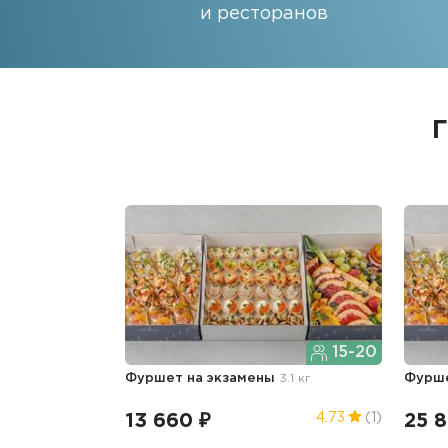
и ресторанов
15-20
Фуршет на экзамены
3.1 кг
Фурше
13 660 ₽
25 8
4.73
(1)