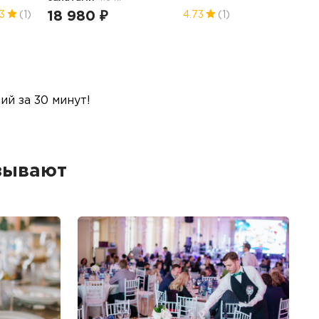
18 980 ₽
3
(1)
4.73
(1)
й за 30 минут!
зывают