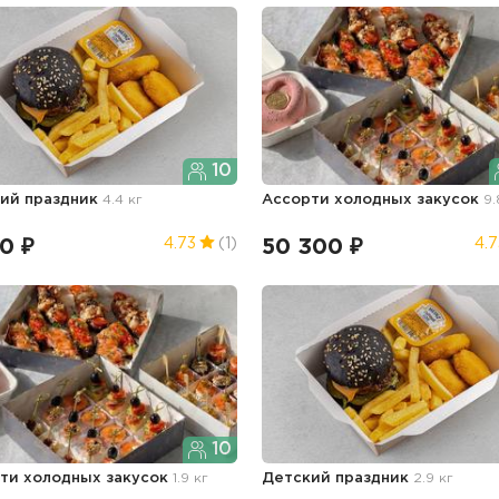
10
ий праздник
4.4 кг
Ассорти холодных закусок
9.
0 ₽
50 300 ₽
4.73
(1)
4.7
10
ти холодных закусок
1.9 кг
Детский праздник
2.9 кг