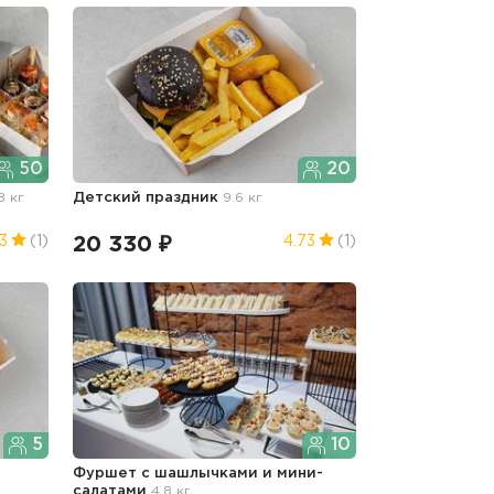
50
20
8 кг
Детский праздник
9.6 кг
20 330 ₽
3
(1)
4.73
(1)
5
10
Фуршет с шашлычками и мини-
салатами
4.8 кг