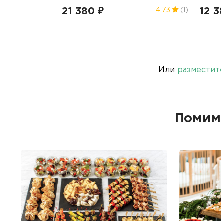
21 380 ₽
12 3
4.73
(1)
Или
разместит
Помим