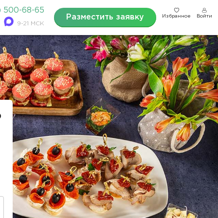
) 500-68-65
Разместить заявку
Избранное
Войти
9-21 МСК
о
!