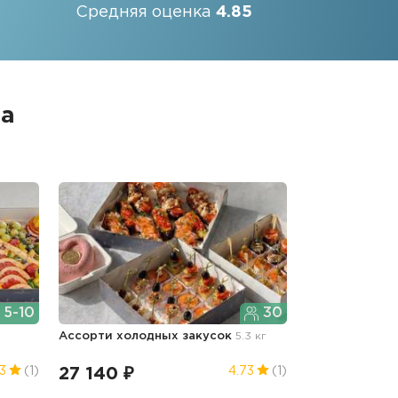
Средняя оценка
4.85
а
5-10
30
Ассорти холодных закусок
5.3 кг
27 140 ₽
3
(1)
4.73
(1)