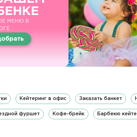
БЕНКЕ
ОЕ МЕНЮ В
ОГЕ
обрать
тки
Кейтеринг в офис
Заказать банкет
ездной фуршет
Кофе-брейк
Барбекю кейте