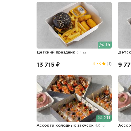
15
Детский праздник
6.4 кг
Детск
13 715 ₽
9 77
4.73
(1)
20
Ассорти холодных закусок
4.0 кг
Ассор