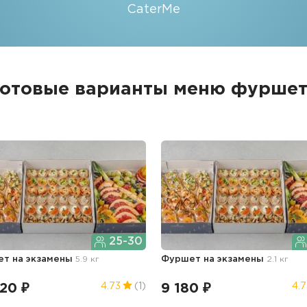
CaterMe
Готовые варианты меню фуршет
25-30
т на экзамены
5.9 кг
Фуршет на экзамены
2.1 кг
20 ₽
9 180 ₽
4.73
(1)
4.7