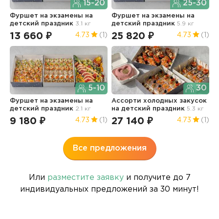
15-20
25-30
Фуршет на экзамены
на
Фуршет на экзамены
на
Д
детский праздник
3.1 кг
детский праздник
5.9 кг
д
13 660 ₽
25 820 ₽
1
4.73
(1)
4.73
(1)
5-10
30
Фуршет на экзамены
на
Ассорти холодных закусок
А
детский праздник
2.1 кг
на детский праздник
5.3 кг
н
9 180 ₽
27 140 ₽
5
4.73
(1)
4.73
(1)
Все предложения
Или
разместите заявку
и получите до 7
индивидуальных предложений за 30 минут!