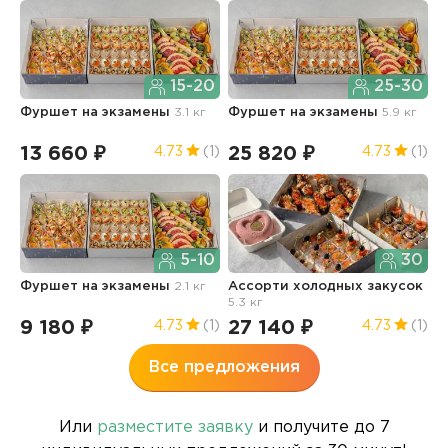
15-20
25-30
Фуршет на экзамены
3.1 кг
Фуршет на экзамены
5.9 кг
Д
13 660 ₽
25 820 ₽
1
4.73
(1)
4.73
(1)
5-10
30
Фуршет на экзамены
2.1 кг
Ассорти холодных закусок
А
5.3 кг
9
9 180 ₽
27 140 ₽
5
4.73
(1)
4.73
(1)
Все предложения
Или
разместите заявку
и получите до 7