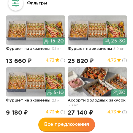
15-20
25-30
Фуршет на экзамены
3.1 кг
Фуршет на экзамены
5.9 кг
Д
13 660 ₽
25 820 ₽
1
4.73
(1)
4.73
(1)
5-10
30
Фуршет на экзамены
2.1 кг
Ассорти холодных закусок
А
5.3 кг
9
9 180 ₽
27 140 ₽
5
4.73
(1)
4.73
(1)
Все предложения