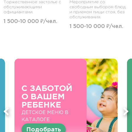
Торжественное застолье с
Мероприятие со
обслуживающими
свободным выбором блюд
официантами.
и приемом пищи стоя, без
обслуживания.
1 500-10 000 ₽/чел.
1 500-10 000 ₽/чел.
С ЗАБОТОЙ
О ВАШЕМ
РЕБЕНКЕ
ДЕТСКОЕ МЕНЮ В
КАТАЛОГЕ
Подобрать