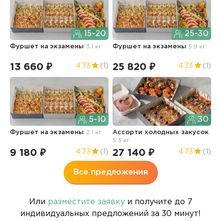
15-20
25-30
Фуршет на экзамены
3.1 кг
Фуршет на экзамены
5.9 кг
Д
13 660 ₽
25 820 ₽
1
4.73
(1)
4.73
(1)
5-10
30
Фуршет на экзамены
2.1 кг
Ассорти холодных закусок
А
5.3 кг
9
9 180 ₽
27 140 ₽
5
4.73
(1)
4.73
(1)
Все предложения
Или
разместите заявку
и получите до 7
индивидуальных предложений за 30 минут!