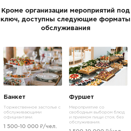
Кроме организации мероприятий под
ключ, доступны следующие форматы
обслуживания
Банкет
Фуршет
Торжественное застолье с
Мероприятие со
обслуживающими
свободным выбором блюд
официантами.
и приемом пищи стоя, без
обслуживания.
1 500-10 000 ₽/чел.