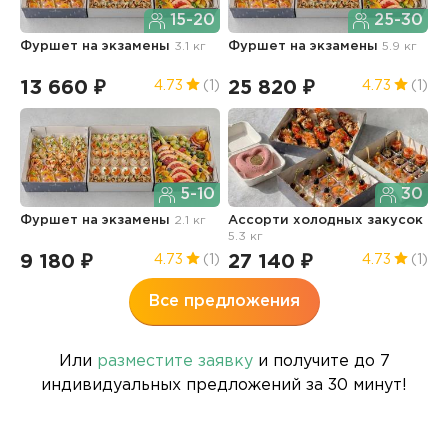
15-20
25-30
Фуршет на экзамены
3.1 кг
Фуршет на экзамены
5.9 кг
Д
13 660 ₽
25 820 ₽
1
4.73
(1)
4.73
(1)
5-10
30
Фуршет на экзамены
2.1 кг
Ассорти холодных закусок
А
5.3 кг
9
9 180 ₽
27 140 ₽
5
4.73
(1)
4.73
(1)
Все предложения
Или
разместите заявку
и получите до 7
индивидуальных предложений за 30 минут!