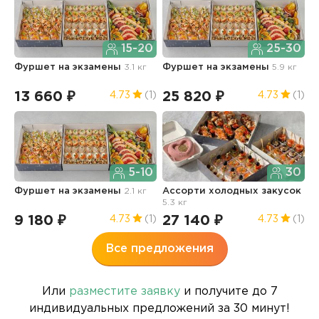
15-20
25-30
Фуршет на экзамены
3.1 кг
Фуршет на экзамены
5.9 кг
Д
13 660 ₽
25 820 ₽
1
4.73
(1)
4.73
(1)
5-10
30
Фуршет на экзамены
2.1 кг
Ассорти холодных закусок
А
5.3 кг
9
9 180 ₽
27 140 ₽
5
4.73
(1)
4.73
(1)
Все предложения
Или
разместите заявку
и получите до 7
индивидуальных предложений за 30 минут!