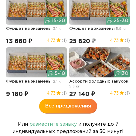
15-20
25-30
Фуршет на экзамены
3.1 кг
Фуршет на экзамены
5.9 кг
Д
13 660 ₽
25 820 ₽
1
4.73
(1)
4.73
(1)
5-10
30
Фуршет на экзамены
2.1 кг
Ассорти холодных закусок
А
5.3 кг
9
9 180 ₽
27 140 ₽
5
4.73
(1)
4.73
(1)
Все предложения
Или
разместите заявку
и получите до 7
индивидуальных предложений за 30 минут!