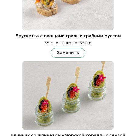
Брускетта с овощами гриль и грибным муссом
35 г.
x
10 шт.
=
350 г.
Заменить
Блинчик со шпинатом «Морской коралл» с сёмгой