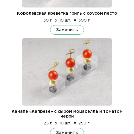
Королевская креветка гриль с соусом песто
30 г.
x
10 шт.
=
300 г.
Заменить
Канапе «Капрезе» с сыром моцарелла и томатом
черри
25 г.
x
10 шт.
=
250 г.
Заменить