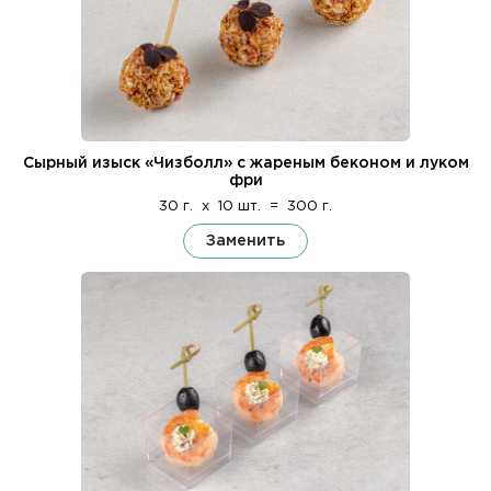
Сырный изыск «Чизболл» с жареным беконом и луком
фри
30 г.
x
10 шт.
=
300 г.
Заменить