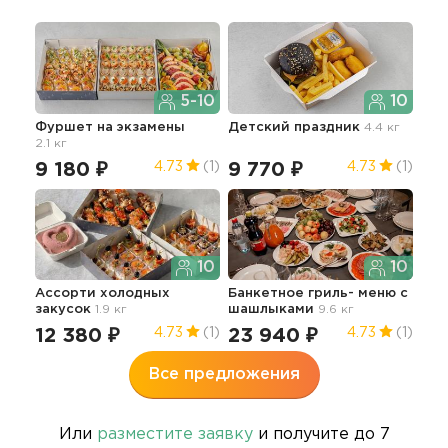
5-10
10
Фуршет на экзамены
Детский праздник
4.4 кг
Фур
2.1 кг
мин
9 180 ₽
9 770 ₽
18
4.73
(1)
4.73
(1)
10
10
Ассорти холодных
Банкетное гриль- меню с
закусок
1.9 кг
шашлыками
9.6 кг
12 380 ₽
23 940 ₽
4.73
(1)
4.73
(1)
Все предложения
Или
разместите заявку
и получите до 7