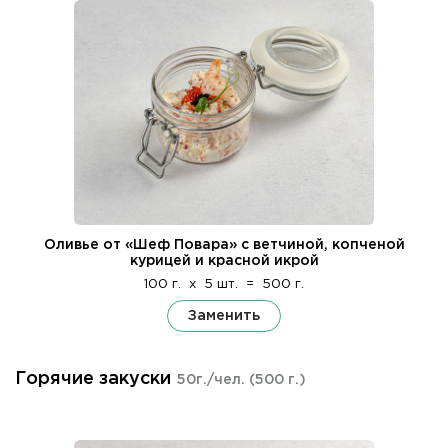
Оливье от «Шеф Повара» с ветчиной, копченой
курицей и красной икрой
100 г.
x
5 шт.
=
500 г.
Заменить
Горячие закуски
50г./чел.
(500 г.)