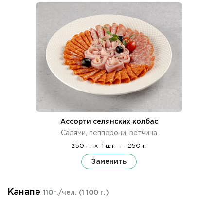
Ассорти селянских колбас
Салями, пепперони, ветчина
250 г.
x
1 шт.
=
250 г.
Заменить
Канапе
110г./чел.
(1 100 г.)