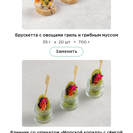
Брускетта с овощами гриль и грибным муссом
35 г.
x
20 шт.
=
700 г.
Заменить
Блинчик со шпинатом «Морской коралл» с сёмгой