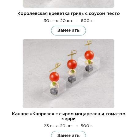
Королевская креветка гриль с соусом песто
30 г.
x
20 шт.
=
600 г.
Заменить
Канапе «Капрезе» с сыром моцарелла и томатом
черри
25 г.
x
20 шт.
=
500 г.
Заменить