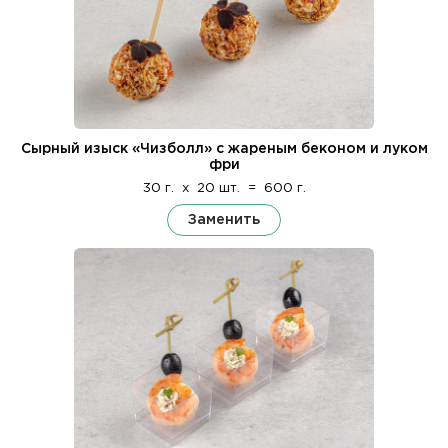
Сырный изыск «Чизболл» с жареным беконом и луком
фри
30 г.
x
20 шт.
=
600 г.
Заменить