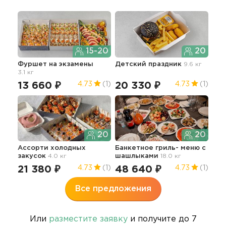
15-20
20
Фуршет на экзамены
Детский праздник
9.6 кг
Фур
3.1 кг
мин
13 660 ₽
20 330 ₽
36
4.73
(1)
4.73
(1)
20
20
Ассорти холодных
Банкетное гриль- меню с
закусок
4.0 кг
шашлыками
18.0 кг
21 380 ₽
48 640 ₽
4.73
(1)
4.73
(1)
Все предложения
Или
разместите заявку
и получите до 7