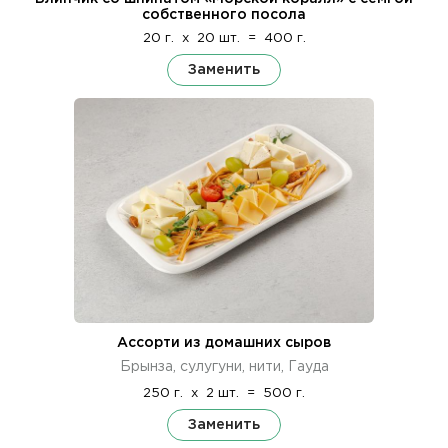
собственного посола
20 г.
x
20 шт.
=
400 г.
Заменить
Ассорти из домашних сыров
Брынза, сулугуни, нити, Гауда
250 г.
x
2 шт.
=
500 г.
Заменить