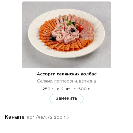
Ассорти селянских колбас
Салями, пепперони, ветчина
250 г.
x
2 шт.
=
500 г.
Заменить
Канапе
110г./чел.
(2 200 г.)