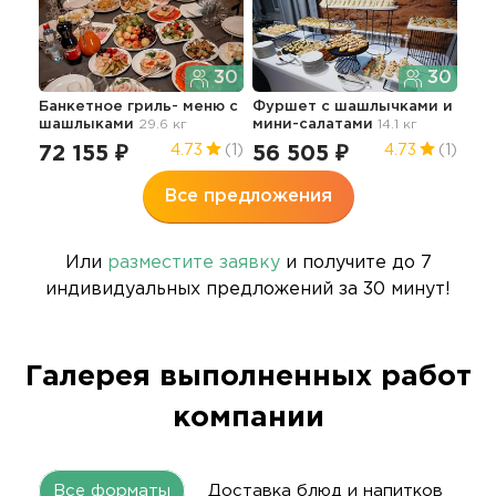
30
30
Банкетное гриль- меню с
Фуршет с шашлычками и
шашлыками
29.6 кг
мини-салатами
14.1 кг
72 155 ₽
56 505 ₽
4.73
(1)
4.73
(1)
Все предложения
Или
разместите заявку
и получите до 7
индивидуальных предложений за 30 минут!
Галерея выполненных работ
компании
Все форматы
Доставка блюд и напитков