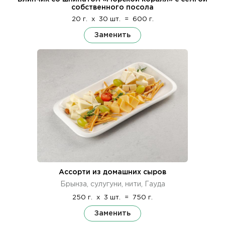
собственного посола
20 г.
x
30 шт.
=
600 г.
Заменить
Ассорти из домашних сыров
Брынза, сулугуни, нити, Гауда
250 г.
x
3 шт.
=
750 г.
Заменить