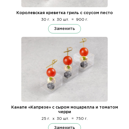
Королевская креветка гриль с соусом песто
30 г.
x
30 шт.
=
900 г.
Заменить
Канапе «Капрезе» с сыром моцарелла и томатом
черри
25 г.
x
30 шт.
=
750 г.
Заменить