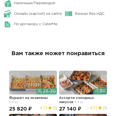
Наличные/Переводом
Онлайн (картой) на сайте
Безнал без НДС
По договору с CaterMe
Вам также может понравиться
25-30
30
Фуршет на экзамены
Ассорти холодных
5.9 кг
закусок
5.3 кг
25 820 ₽
27 140 ₽
4.73
(1)
4.73
(1)