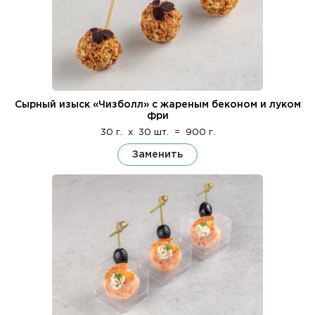
Сырный изыск «Чизболл» с жареным беконом и луком
фри
30 г.
x
30 шт.
=
900 г.
Заменить