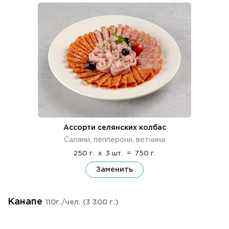
Ассорти селянских колбас
Салями, пепперони, ветчина
250 г.
x
3 шт.
=
750 г.
Заменить
Канапе
110г./чел.
(3 300 г.)