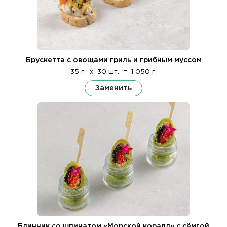
Брускетта с овощами гриль и грибным муссом
35 г.
x
30 шт.
=
1 050 г.
Заменить
Блинчик со шпинатом «Морской коралл» с сёмгой