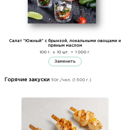
Салат "Южный" с брынзой, локальными овощами и
пряным маслом
100 г.
x
10 шт.
=
1 000 г.
Заменить
Горячие закуски
50г./чел.
(1 500 г.)