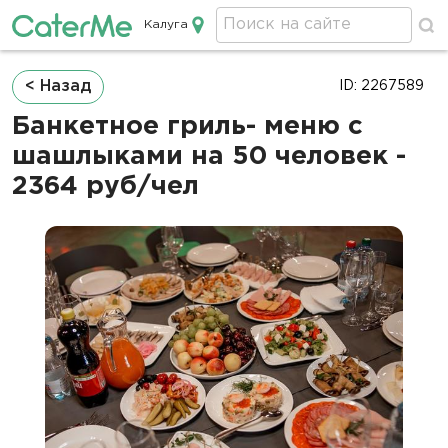
Калуга
Кейтеринг в Калуге
Строка
< Назад
ID: 2267589
навигации
Банкетное гриль- меню с
шашлыками на 50 человек -
2364 руб/чел