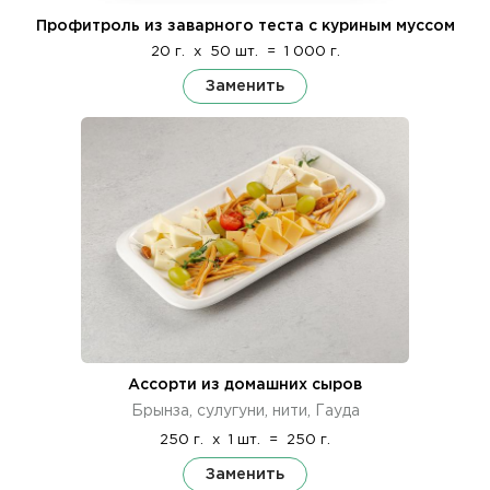
Профитроль из заварного теста с куриным муссом
20 г.
x
50 шт.
=
1 000 г.
Заменить
Ассорти из домашних сыров
Брынза, сулугуни, нити, Гауда
250 г.
x
1 шт.
=
250 г.
Заменить