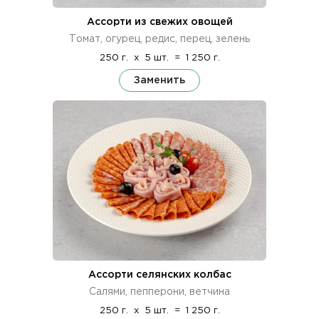
Ассорти из свежих овощей
Томат, огурец, редис, перец, зелень
250 г.
x
5 шт.
=
1 250 г.
Заменить
Ассорти селянских колбас
Салями, пепперони, ветчина
250 г.
x
5 шт.
=
1 250 г.