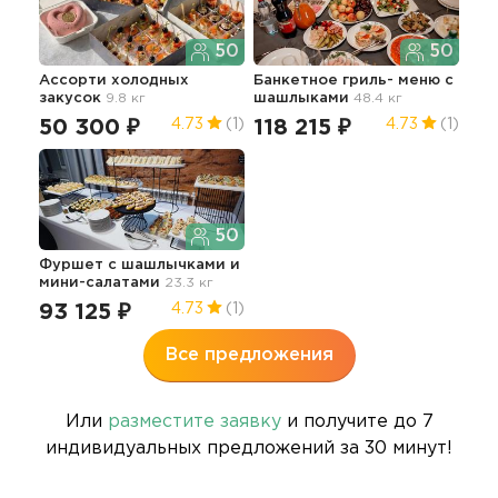
50
50
Ассорти холодных
Банкетное гриль- меню с
закусок
9.8 кг
шашлыками
48.4 кг
50 300 ₽
118 215 ₽
4.73
(1)
4.73
(1)
50
Фуршет с шашлычками и
мини-салатами
23.3 кг
93 125 ₽
4.73
(1)
Все предложения
Или
разместите заявку
и получите до 7
индивидуальных предложений за 30 минут!