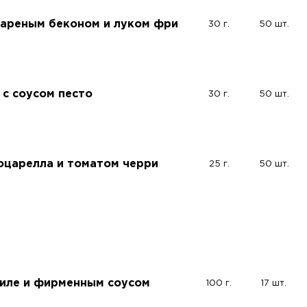
жареным беконом и луком фри
30 г.
50 шт.
 с соусом песто
30 г.
50 шт.
оцарелла и томатом черри
25 г.
50 шт.
филе и фирменным соусом
100 г.
17 шт.