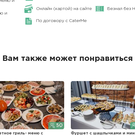
меню и
Онлайн (картой) на сайте
Безнал без 
ю и
По договору с CaterMe
Вам также может понравиться
50
етное гриль- меню с
Фуршет с шашлычками и мин