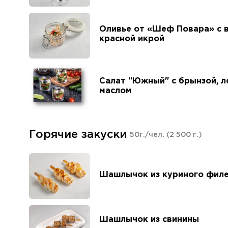
Оливье от «Шеф Повара» с в
красной икрой
Салат "Южный" с брынзой, 
маслом
Горячие закуски
50г./чел.
(2 500 г.)
Шашлычок из куриного филе
Шашлычок из свинины