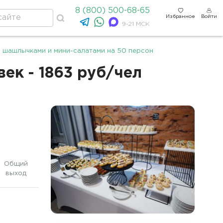
8 (800) 500-68-65
Избранное
Войти
9-21 МСК
 шашлычками и мини-салатами на 50 персон
ек - 1863 руб/чел
Общий
выход