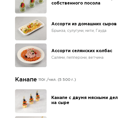
собственного посола
Ассорти из домашних сыров
Брынза, сулугуни, нити, Гауда
Ассорти селянских колбас
Салями, пепперони, ветчина
Канапе
110г./чел.
(5 500 г.)
Канапе с двумя мясными дел
на сыре