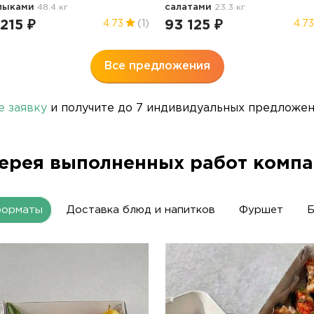
лыками
48.4 кг
салатами
23.3 кг
 215 ₽
93 125 ₽
4.73
(1)
4.73
Все предложения
е заявку
и получите до 7 индивидуальных предложени
ерея выполненных работ комп
форматы
Доставка блюд и напитков
Фуршет
Б