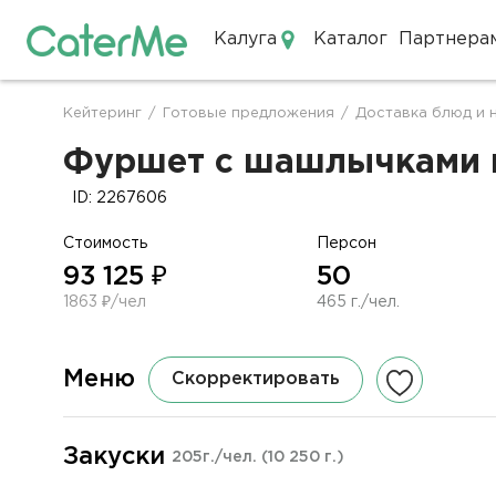
Калуга
Каталог
Партнера
Кейтеринг в Калуге
Кейтеринг
/
Готовые предложения
/
Доставка блюд и 
Строка
навигации
Фуршет с шашлычками и 
ID: 2267606
Стоимость
Персон
93 125 ₽
50
1863 ₽/чел
465 г./чел.
Меню
Скорректировать
Закуски
205г./чел.
(10 250 г.)