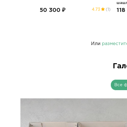
шаш
50 300 ₽
118
4.73
(1)
Или
разместит
Гал
Все 