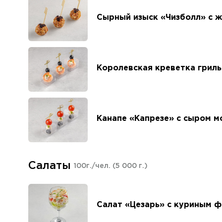
Сырный изыск «Чизболл» с 
Королевская креветка гриль
Канапе «Капрезе» с сыром м
Салаты
100г./чел.
(5 000 г.)
Салат «Цезарь» с куриным 