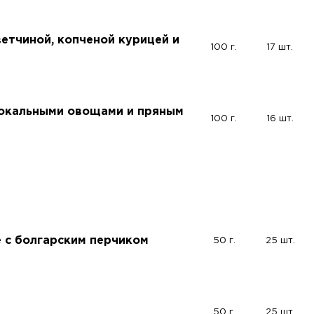
етчиной, копченой курицей и
100 г.
17 шт.
локальными овощами и пряным
100 г.
16 шт.
 с болгарским перчиком
50 г.
25 шт.
50 г.
25 шт.