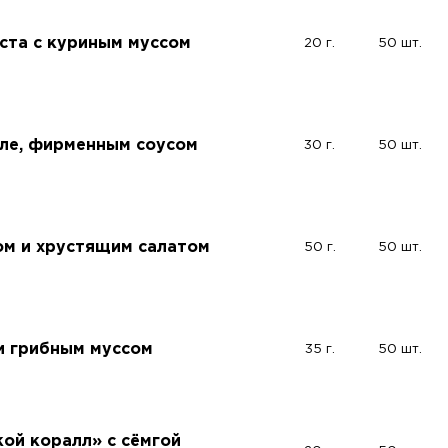
ста с куриным муссом
20 г.
50 шт.
иле, фирменным соусом
30 г.
50 шт.
ром и хрустящим салатом
50 г.
50 шт.
и грибным муссом
35 г.
50 шт.
ой коралл» с сёмгой