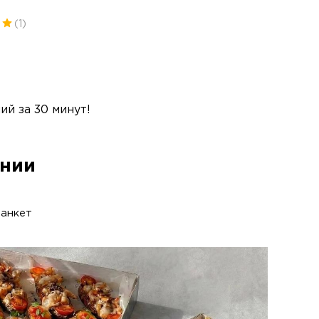
(1)
й за 30 минут!
ании
анкет