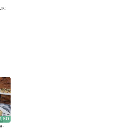
НДС
50
и-